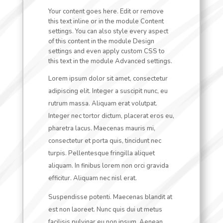
Your content goes here. Edit or remove
this text inline or in the module Content
settings. You can also style every aspect
of this content in the module Design
settings and even apply custom CSS to
this text in the module Advanced settings.
Lorem ipsum dolor sit amet, consectetur
adipiscing elit. Integer a suscipit nunc, eu
rutrum massa. Aliquam erat volutpat.
Integer nec tortor dictum, placerat eros eu,
pharetra lacus. Maecenas mauris mi,
consectetur et porta quis, tincidunt nec
turpis. Pellentesque fringilla aliquet
aliquam. In finibus lorem non orci gravida
efficitur. Aliquam nec nisl erat.
Suspendisse potenti. Maecenas blandit at
est non laoreet. Nunc quis dui ut metus
facilisis pulvinar eu non ipsum. Aenean