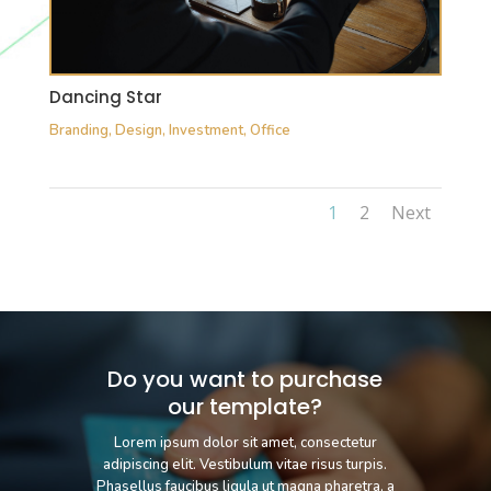
Dancing Star
Branding
,
Design
,
Investment
,
Office
1
2
Next
Do you want to purchase
our template?
Lorem ipsum dolor sit amet, consectetur
adipiscing elit. Vestibulum vitae risus turpis.
Phasellus faucibus ligula ut magna pharetra, a