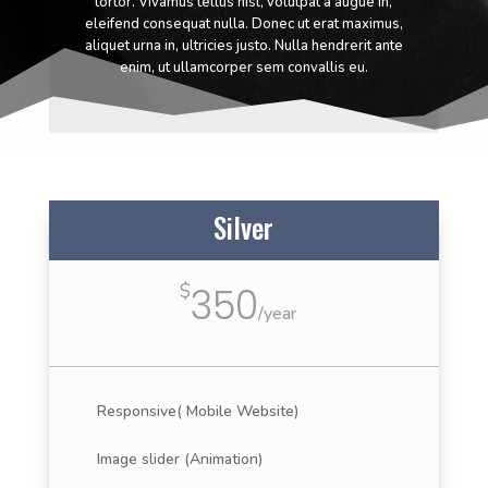
tortor. Vivamus tellus nisl, volutpat a augue in,
eleifend consequat nulla. Donec ut erat maximus,
aliquet urna in, ultricies justo. Nulla hendrerit ante
enim, ut ullamcorper sem convallis eu.
Silver
$
350
/
year
Responsive( Mobile Website)
Image slider (Animation)