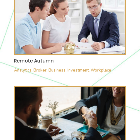
Remote Autumn
Analytics
,
Broker
,
Business
,
Investment
,
Workplace